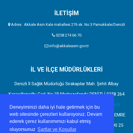
İLETİŞİM
Adres : Akkale Asm Kale mahallesi 276 sk. No:3 Pamukkale/Denizli
0258 274 66 70
info@akkaleasm.gov.tr
İL VE İLÇE MÜDÜRLÜKLERİ
Denizli İl Sağlık Müdürlüğü Sırakapılar Mah. Şehit Albay
Karaoğlanoğlu Cad. No:1B Merkezefendi/ DENİZLİ 0258 264
49 06 denizli@saglik.gov.tr
https://denizliism.saglik.gov.tr
Deneyiminizi daha iyi hale getirmek için bu
web sitesinde çerezleri kullanıyoruz. Devam
Pamukkale H. Cafer Özer İlçe Sağlık Müdürlüğü YUNUS EMRE
ederek çerez kullanımımızı kabul etmiş
MAH. 6401 SK. NO:3 PAMUKKALE/DENİZLİ 0258 212 90 25
oluyorsunuz
Şartlar ve Koşullar